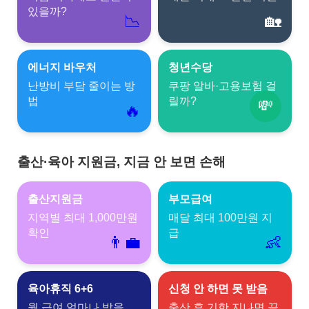
있을까?
📉
🏡
에너지 바우처
청년수당
난방비 부담 줄이는 방
쿠팡 알바·고용보험 걸
법
릴까?
💸
🔥
출산·육아 지원금, 지금 안 보면 손해
출산지원금
부모급여
지역별 최대 1,000만원
매달 최대 100만원 지
확인
급
👨‍💼
👶
육아휴직 6+6
신청 안 하면 못 받음
월 급여 얼마나 받을
출산 후 기한 지나면 끝