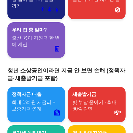
까?
👨‍👩‍👧
🚫
우리 집 총 얼마?
출산·육아 지원금 한 번
에 계산
🧾
청년 소상공인이라면 지금 안 보면 손해 (정책자
금·새출발기금 포함)
정책자금 대출
새출발기금
최대 1억 원 저금리 +
빚 부담 줄이기 · 최대
보증기금 연계
60% 감면
🏦
💸
부가세 돌려받기
청년 창업지원금